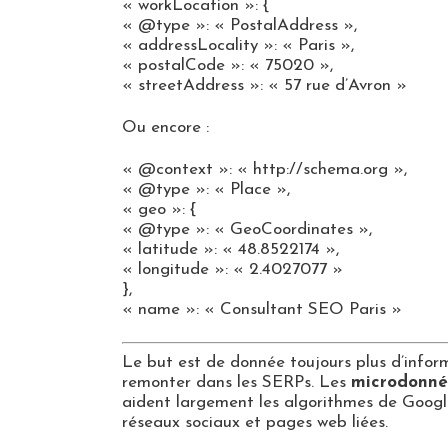
« workLocation »: {
« @type »: « PostalAddress »,
« addressLocality »: « Paris »,
« postalCode »: « 75020 »,
« streetAddress »: « 57 rue d’Avron »
Ou encore :
« @context »: « http://schema.org »,
« @type »: « Place »,
« geo »: {
« @type »: « GeoCoordinates »,
« latitude »: « 48.8522174 »,
« longitude »: « 2.4027077 »
},
« name »: « Consultant SEO Paris »
Le but est de donnée toujours plus d’infor
remonter dans les SERPs. Les
microdonné
aident largement les algorithmes de Google
réseaux sociaux et pages web liées.