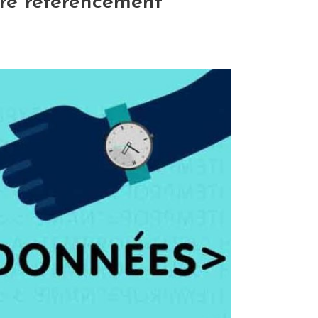
tre
référencement