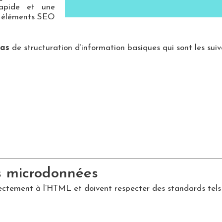
rapide et une
 éléments SEO
tas
de structuration d’information basiques qui sont les suiv
s microdonnées
ectement à l’HTML et doivent respecter des standards tels