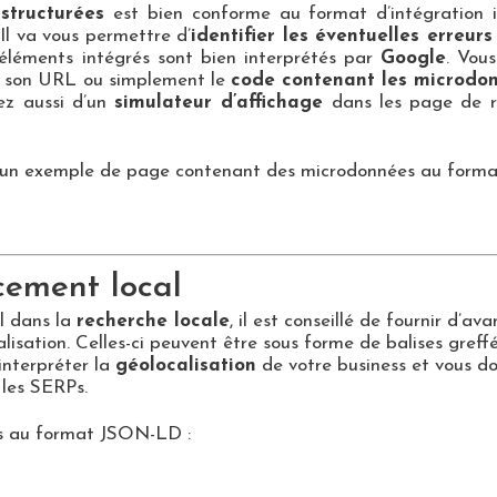
structurées
est bien conforme au format d’intégration i
Il va vous permettre d’
identifier les éventuelles erreurs
es éléments intégrés sont bien interprétés par
Google
. Vous
a son URL ou simplement le
code contenant les microdo
ez aussi d’un
simulateur d’affichage
dans les page de re
vec un exemple de page contenant des microdonnées au for
cement local
l dans la
recherche locale
, il est conseillé de fournir d’
alisation. Celles-ci peuvent être sous forme de balises gre
interpréter la
géolocalisation
de votre business et vous d
 les SERPs.
es au format JSON-LD :