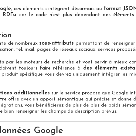
ogle
, ces éléments s’intègrent désormais au
format JSO
u
RDFa
car le code n’est plus dépendant des éléments
tion
ente de nombreux
sous-attributs
permettant de renseigner d
isation, tel, mail, pages de réseaux sociaux, services proposé
és par les moteurs de recherche et vont servir à mieux co
 doivent toujours faire référence à
des éléments exist
 produit spécifique vous devrez uniquement intégrer les mic
tions additionnelles
sur le service proposé que Google in
votre offre avec un apport sémantique qui précise et donne 
tégrations, vous bénéficierez de plus de plus de poids séma
 de bien renseigner les champs de description prévus.
odonnées Google