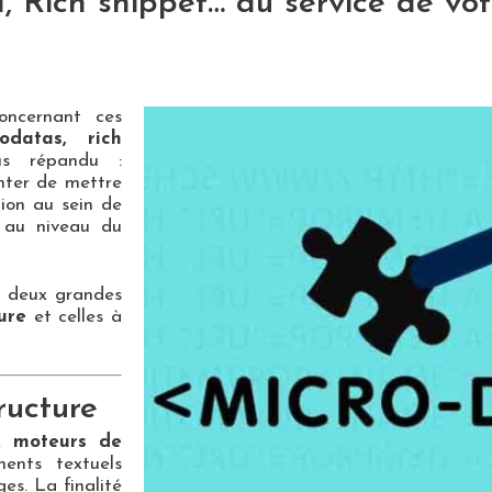
, Rich snippet… au service de vo
oncernant ces
odatas, rich
us répandu :
enter de mettre
tion au sein de
t au niveau du
n deux grandes
ure
et celles à
ructure
ux
moteurs de
ents textuels
s. La finalité