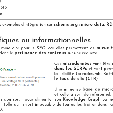
g
iété
on
es exemples d’intégration sur
schema.org
:
micro data
,
RD
iques ou informationnelles
mine d’or pour le SEO, car elles permettent de
mieux t
 donc la
pertinence des contenus
sur une requête.
Ces
microdonnées
vont être 
dans les SERPs
et vont perme
la lisibilité (breadcrumb, Rat
le taux de clic (CTR)
.
Une immense
base de micr
et celle si sert de référentie
s s’en servir pour alimenter son
Knowledge Graph
ou mod
telle qu’il m’est impossible de toutes les traiter dans l’a
O.