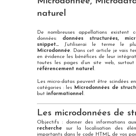
Microdonnée, Microdata
naturel
De nombreuses appellations existent c
données:
données structurées, micr
snippet…
J’utiliserai le terme le pl
Microdonnée
. Dans cet article je vais t
en évidence les bénéfices de leur intégra
toutes les pages d’un site web, surtou
référencement naturel
.
Les micro-datas peuvent être scindées e
catégories : les
Microdonnées de struct
but
informationnel
.
Les microdonnées de st
Objectifs : donner des informations a
recherche
sur la localisation des élém
importants dans le code HTML de vos page