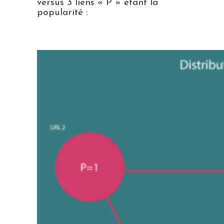
versus 3 liens « P » étant la
popularité :